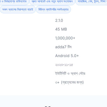
ষিত ও নির্ভরযোগ্য ডাউনলোড
দ্রুত আপডেট এবং নতুন অ্যাপ সংযোজন
সামাজিক, গেম, টুলস, শিক্ষা
সকল অ্যাপের নিরাপত্তা যাচাই
বিভিন্ন ক্যাটাগরির সফটওয়্যার
2.1.0
45 MB
1,000,000+
adda7 টিম
Android 5.0+
২০২৩-১১-১৫
ইউটিলিটি ও অ্যাপ স্টোর
৩+ (প্রত্যেকের জন্য)