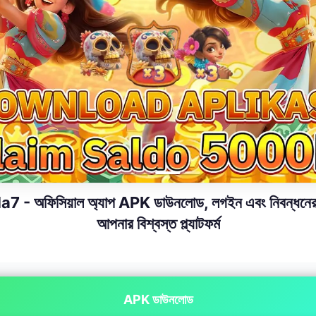
7 - অফিসিয়াল অ্যাপ APK ডাউনলোড, লগইন এবং নিবন্ধনের
আপনার বিশ্বস্ত প্ল্যাটফর্ম
APK ডাউনলোড