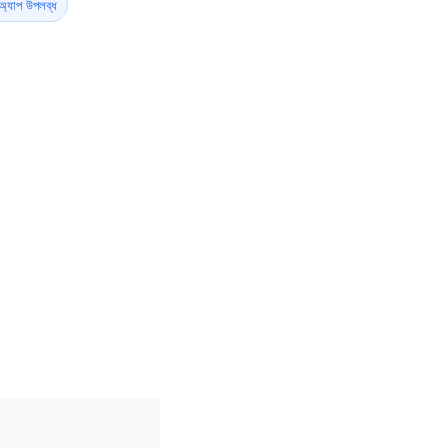
 অ্যাপ উপলব্ধ