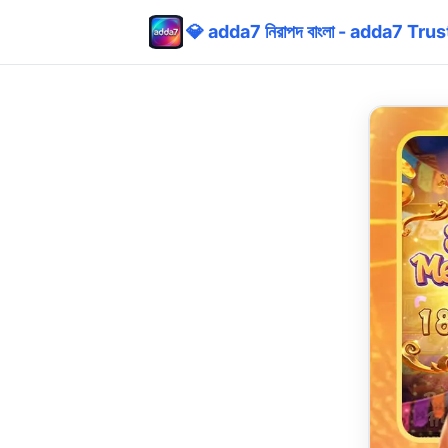
💎 adda7 নিরাপদ বাংলা - adda7 T