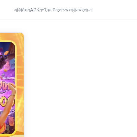
অফিসিয়াল
APK
লগইন
ডাউনলোড
অবস্থান
আলোচনা