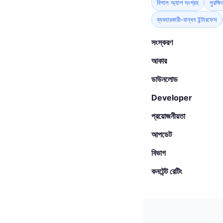
বিশাল অ্যাপ সংগ্রহ
সুরক্
ব্যবহারকারী-বান্ধব ইন্টারফেস
সংস্করণ
আকার
ডাউনলোড
Developer
প্রয়োজনীয়তা
আপডেট
বিভাগ
কনটেন্ট রেটিং