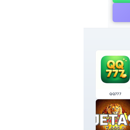
QQ777