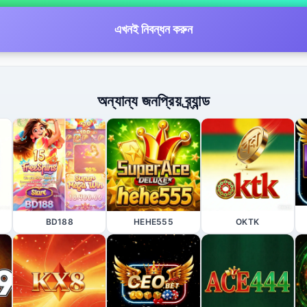
এখনই নিবন্ধন করুন
অন্যান্য জনপ্রিয় ব্র্যান্ড
BD188
HEHE555
OKTK