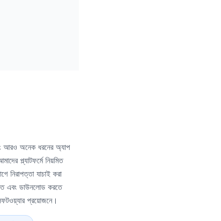
 এবং আরও অনেক ধরনের অ্যাপ
দের প্ল্যাটফর্মে নিয়মিত
গে নিরাপত্তা যাচাই করা
নিতে এবং ডাউনলোড করতে
ফটওয়্যার প্রয়োজনে।