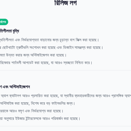
রিলিজ লগ
র্বশেষ
িতিশীলতা বৃদ্ধি
 স্থিতিশীলতা এবং নির্ভরযোগ্যতা বাড়ানোর জন্য চূড়ান্ত বাগ ফিক্স করা হয়েছে।
ের ছোটখাটো ত্রুটিগুলি সংশোধন করা হয়েছে এবং ডিজাইন সামঞ্জস্য করা হয়েছে।
ক্ষমতা উন্নত করার জন্য অপ্টিমাইজেশন করা হয়েছে।
রিষেবার শর্তাবলী আপডেট করা হয়েছে, যা আরও স্বচ্ছতা নিশ্চিত করে।
ারণ এবং অপ্টিমাইজেশন
 অ্যাপ ক্যাটালগ আরও প্রসারিত করা হয়েছে, যা স্থানীয় ব্যবহারকারীদের জন্য আরও প্রাসঙ্গিক অ্য
টিমাইজ করা হয়েছে, বিশেষ করে বড় ফাইলগুলির জন্য।
িয়াকে আরও মসৃণ এবং নির্ভরযোগ্য করা হয়েছে।
রিয়া অনুসারে ইউজার ইন্টারফেসকে আরও পরিমার্জন করা হয়েছে।