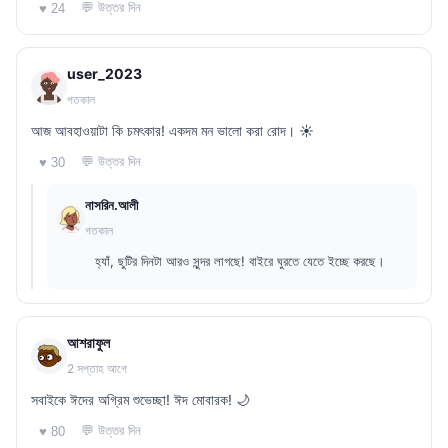
💬 উত্তর দিন
♥ 24
user_2023
গতকাল
আজ আবহাওয়াটা কি চমৎকার! একদম মন ভালো করা রোদ। ☀️
💬 উত্তর দিন
♥ 30
নাসরিন.আলী
গতকাল
হ্যাঁ, ছুটির দিনটা আরও সুন্দর লাগছে! বাইরে ঘুরতে যেতে ইচ্ছে করছে।
আশরাফুল
2 সপ্তাহ আগে
সবাইকে ঈদের অগ্রিম শুভেচ্ছা! ঈদ মোবারক! 🌙
💬 উত্তর দিন
♥ 80