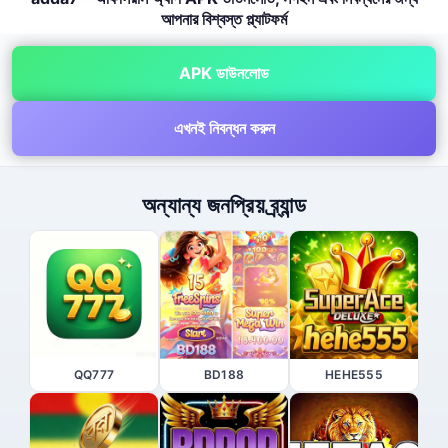
আপনার বিশ্বস্ত প্ল্যাটফর্ম
APK ডাউনলোড
এখনই নিবন্ধন করুন
অন্যান্য জনপ্রিয় ব্র্যান্ড
QQ777
BD188
HEHE555