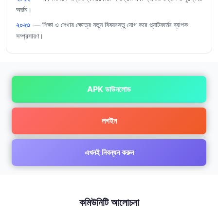
অর্জন।
২০২৩
— শিক্ষা ও শেখার ক্ষেত্রে নতুন বিষয়বস্তু যোগ করে প্ল্যাটফর্মের ব্যাপক
সম্প্রসারণ।
APK ডাউনলোড
লগইন
এখনই নিবন্ধন করুন
কমিউনিটি আলোচনা