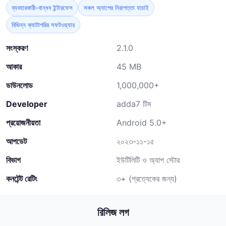
ব্যবহারকারী-বান্ধব ইন্টারফেস
সকল অ্যাপের নিরাপত্তা যাচাই
বিভিন্ন ক্যাটাগরির সফটওয়্যার
সংস্করণ
2.1.0
আকার
45 MB
ডাউনলোড
1,000,000+
Developer
adda7 টিম
প্রয়োজনীয়তা
Android 5.0+
আপডেট
২০২৩-১১-১৫
বিভাগ
ইউটিলিটি ও অ্যাপ স্টোর
কনটেন্ট রেটিং
৩+ (প্রত্যেকের জন্য)
রিলিজ লগ