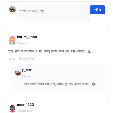
পাঠান
karim_khan
3 দিন আগে
নতুন একটা বাংলা নাটক দেখছি, কিন্তু গল্পটা কেমন যেন বোরিং লাগছে। 🥱
💬 উত্তর দিন
♥ 9
নুর_জাহান
3 দিন আগে
কোন নাটক? নামটা বলেন তো, আমিও ভুল করে দেখতে না বসি। 😂
user_1122
1 সপ্তাহ আগে