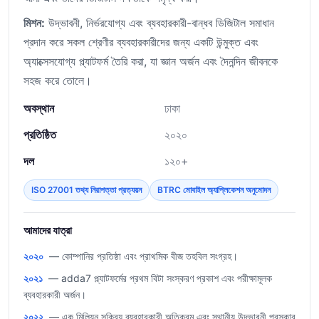
মিশন:
উদ্ভাবনী, নির্ভরযোগ্য এবং ব্যবহারকারী-বান্ধব ডিজিটাল সমাধান
প্রদান করে সকল শ্রেণীর ব্যবহারকারীদের জন্য একটি উন্মুক্ত এবং
অ্যাক্সেসযোগ্য প্ল্যাটফর্ম তৈরি করা, যা জ্ঞান অর্জন এবং দৈনন্দিন জীবনকে
সহজ করে তোলে।
অবস্থান
ঢাকা
প্রতিষ্ঠিত
২০২০
দল
১২০+
ISO 27001 তথ্য নিরাপত্তা প্রত্যয়ন
BTRC মোবাইল অ্যাপ্লিকেশন অনুমোদন
আমাদের যাত্রা
২০২০
— কোম্পানির প্রতিষ্ঠা এবং প্রাথমিক বীজ তহবিল সংগ্রহ।
২০২১
— adda7 প্ল্যাটফর্মের প্রথম বিটা সংস্করণ প্রকাশ এবং পরীক্ষামূলক
ব্যবহারকারী অর্জন।
২০২২
— এক মিলিয়ন সক্রিয় ব্যবহারকারী অতিক্রম এবং স্থানীয় উদ্ভাবনী পুরস্কার