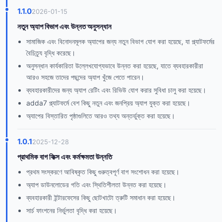
1.1.0
2026-01-15
নতুন অ্যাপ বিভাগ এবং উন্নত অনুসন্ধান
সামাজিক এবং বিনোদনমূলক অ্যাপের জন্য নতুন বিভাগ যোগ করা হয়েছে, যা প্ল্যাটফর্মের
বৈচিত্র্য বৃদ্ধি করেছে।
অনুসন্ধান কার্যকারিতা উল্লেখযোগ্যভাবে উন্নত করা হয়েছে, যাতে ব্যবহারকারীরা
আরও সহজে তাদের পছন্দের অ্যাপ খুঁজে পেতে পারেন।
ব্যবহারকারীদের জন্য অ্যাপ রেটিং এবং রিভিউ যোগ করার সুবিধা চালু করা হয়েছে।
adda7 প্ল্যাটফর্মে বেশ কিছু নতুন এবং জনপ্রিয় অ্যাপ যুক্ত করা হয়েছে।
অ্যাপের বিস্তারিত পৃষ্ঠাগুলিতে আরও তথ্য অন্তর্ভুক্ত করা হয়েছে।
1.0.1
2025-12-28
প্রাথমিক বাগ ফিক্স এবং কর্মক্ষমতা উন্নতি
প্রথম সংস্করণে আবিষ্কৃত কিছু গুরুত্বপূর্ণ বাগ সংশোধন করা হয়েছে।
অ্যাপ ডাউনলোডের গতি এবং স্থিতিশীলতা উন্নত করা হয়েছে।
ব্যবহারকারী ইন্টারফেসের কিছু ছোটখাটো ত্রুটি সমাধান করা হয়েছে।
সার্চ ফাংশনের নির্ভুলতা বৃদ্ধি করা হয়েছে।