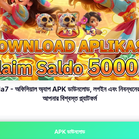
7 - অফিসিয়াল অ্যাপ APK ডাউনলোড, লগইন এবং নিবন্ধনের
আপনার বিশ্বস্ত প্ল্যাটফর্ম
APK ডাউনলোড