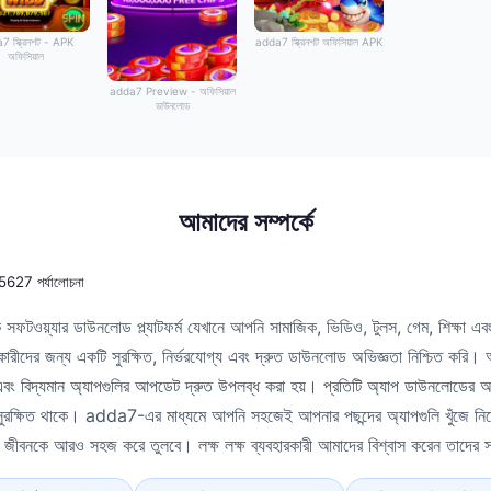
 স্ক্রিনশট - APK
adda7 স্ক্রিনশট অফিসিয়াল APK
অফিসিয়াল
adda7 Preview - অফিসিয়াল
ডাউনলোড
আমাদের সম্পর্কে
5627 পর্যালোচনা
সফটওয়্যার ডাউনলোড প্ল্যাটফর্ম যেখানে আপনি সামাজিক, ভিডিও, টুলস, গেম, শিক্ষা
ারীদের জন্য একটি সুরক্ষিত, নির্ভরযোগ্য এবং দ্রুত ডাউনলোড অভিজ্ঞতা নিশ্চিত করি। আমা
 এবং বিদ্যমান অ্যাপগুলির আপডেট দ্রুত উপলব্ধ করা হয়। প্রতিটি অ্যাপ ডাউনলোডের আ
সুরক্ষিত থাকে। adda7-এর মাধ্যমে আপনি সহজেই আপনার পছন্দের অ্যাপগুলি খুঁজে 
 জীবনকে আরও সহজ করে তুলবে। লক্ষ লক্ষ ব্যবহারকারী আমাদের বিশ্বাস করেন তাদের স