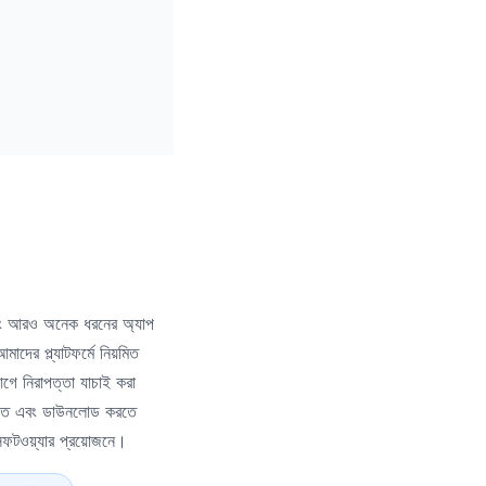
 এবং আরও অনেক ধরনের অ্যাপ
দের প্ল্যাটফর্মে নিয়মিত
গে নিরাপত্তা যাচাই করা
নিতে এবং ডাউনলোড করতে
ফটওয়্যার প্রয়োজনে।