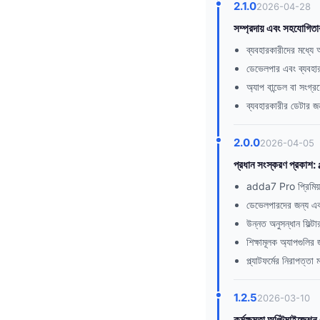
2.1.0
2026-04-28
সম্প্রদায় এবং সহযোগিতার 
ব্যবহারকারীদের মধ্যে
ডেভেলপার এবং ব্যবহার
অ্যাপ বান্ডেল বা সংগ
ব্যবহারকারীর ডেটার জ
2.0.0
2026-04-05
প্রধান সংস্করণ প্রকাশ
adda7 Pro প্রিমিয়াম
ডেভেলপারদের জন্য একট
উন্নত অনুসন্ধান ফিল্টার
শিক্ষামূলক অ্যাপগুলির
প্ল্যাটফর্মের নিরাপত্
1.2.5
2026-03-10
কর্মক্ষমতা অপ্টিমাইজেশন 