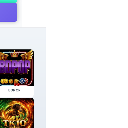
BDPOP