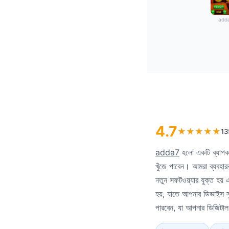
adda7
4.7
★
★
★
★
★
13
adda7
হলো একটি ব্যাপক 
খুঁজে পাবেন। আমরা ব্যবহারক
নতুন সফটওয়্যার যুক্ত হয়
হয়, যাতে আপনার ডিভাইস 
পারবেন, যা আপনার ডিজিটাল