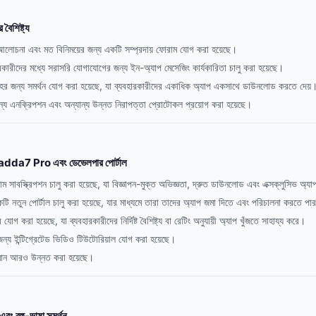
বৈশিষ্ট্য
 আলোচনা এবং মত বিনিময়ের জন্য একটি সম্প্রদায় ফোরাম যোগ করা হয়েছে।
কারীদের মধ্যে সরাসরি যোগাযোগের জন্য ইন-অ্যাপ মেসেজিং কার্যকারিতা চালু করা হয়েছে।
্রহের জন্য সমর্থন যোগ করা হয়েছে, যা ব্যবহারকারীদের একাধিক অ্যাপ একসাথে ডাউনলোড করতে দেয়
ন্য এনক্রিপশন এবং অন্যান্য উন্নত নিরাপত্তা প্রোটোকল প্রয়োগ করা হয়েছে।
: adda7 Pro এবং ডেভেলপার পোর্টাল
 সাবস্ক্রিপশন চালু করা হয়েছে, যা বিজ্ঞাপন-মুক্ত অভিজ্ঞতা, দ্রুত ডাউনলোড এবং এক্সক্লুসিভ অ্
ি নতুন পোর্টাল চালু করা হয়েছে, যার মাধ্যমে তারা তাদের অ্যাপ জমা দিতে এবং পরিচালনা করতে পা
 যোগ করা হয়েছে, যা ব্যবহারকারীদের নির্দিষ্ট বৈশিষ্ট্য বা রেটিং অনুযায়ী অ্যাপ খুঁজতে সাহায্য করে।
 জন্য ইন্টিগ্রেটেড ভিডিও টিউটোরিয়াল যোগ করা হয়েছে।
তা মান আরও উন্নত করা হয়েছে।
এবং বহু-ভাষা সমর্থন