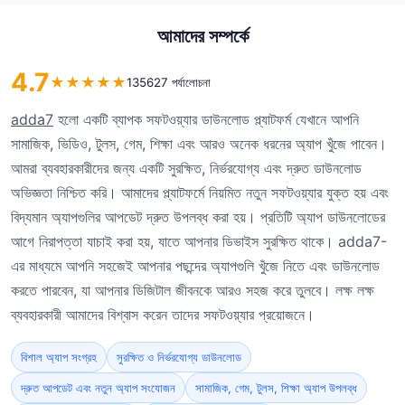
আমাদের সম্পর্কে
4.7
★
★
★
★
★
135627 পর্যালোচনা
adda7
হলো একটি ব্যাপক সফটওয়্যার ডাউনলোড প্ল্যাটফর্ম যেখানে আপনি
সামাজিক, ভিডিও, টুলস, গেম, শিক্ষা এবং আরও অনেক ধরনের অ্যাপ খুঁজে পাবেন।
আমরা ব্যবহারকারীদের জন্য একটি সুরক্ষিত, নির্ভরযোগ্য এবং দ্রুত ডাউনলোড
অভিজ্ঞতা নিশ্চিত করি। আমাদের প্ল্যাটফর্মে নিয়মিত নতুন সফটওয়্যার যুক্ত হয় এবং
বিদ্যমান অ্যাপগুলির আপডেট দ্রুত উপলব্ধ করা হয়। প্রতিটি অ্যাপ ডাউনলোডের
আগে নিরাপত্তা যাচাই করা হয়, যাতে আপনার ডিভাইস সুরক্ষিত থাকে। adda7-
এর মাধ্যমে আপনি সহজেই আপনার পছন্দের অ্যাপগুলি খুঁজে নিতে এবং ডাউনলোড
করতে পারবেন, যা আপনার ডিজিটাল জীবনকে আরও সহজ করে তুলবে। লক্ষ লক্ষ
ব্যবহারকারী আমাদের বিশ্বাস করেন তাদের সফটওয়্যার প্রয়োজনে।
বিশাল অ্যাপ সংগ্রহ
সুরক্ষিত ও নির্ভরযোগ্য ডাউনলোড
দ্রুত আপডেট এবং নতুন অ্যাপ সংযোজন
সামাজিক, গেম, টুলস, শিক্ষা অ্যাপ উপলব্ধ