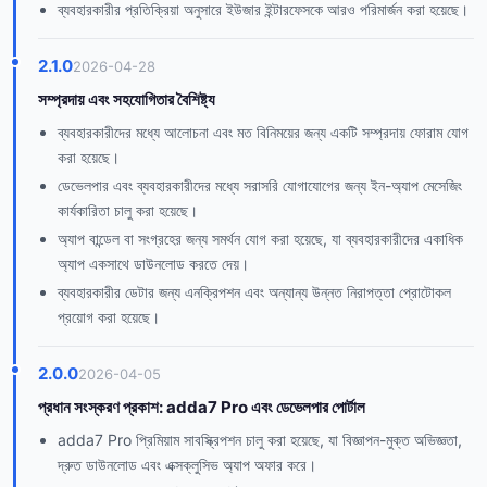
ব্যবহারকারীর প্রতিক্রিয়া অনুসারে ইউজার ইন্টারফেসকে আরও পরিমার্জন করা হয়েছে।
2.1.0
2026-04-28
সম্প্রদায় এবং সহযোগিতার বৈশিষ্ট্য
ব্যবহারকারীদের মধ্যে আলোচনা এবং মত বিনিময়ের জন্য একটি সম্প্রদায় ফোরাম যোগ
করা হয়েছে।
ডেভেলপার এবং ব্যবহারকারীদের মধ্যে সরাসরি যোগাযোগের জন্য ইন-অ্যাপ মেসেজিং
কার্যকারিতা চালু করা হয়েছে।
অ্যাপ বান্ডেল বা সংগ্রহের জন্য সমর্থন যোগ করা হয়েছে, যা ব্যবহারকারীদের একাধিক
অ্যাপ একসাথে ডাউনলোড করতে দেয়।
ব্যবহারকারীর ডেটার জন্য এনক্রিপশন এবং অন্যান্য উন্নত নিরাপত্তা প্রোটোকল
প্রয়োগ করা হয়েছে।
2.0.0
2026-04-05
প্রধান সংস্করণ প্রকাশ: adda7 Pro এবং ডেভেলপার পোর্টাল
adda7 Pro প্রিমিয়াম সাবস্ক্রিপশন চালু করা হয়েছে, যা বিজ্ঞাপন-মুক্ত অভিজ্ঞতা,
দ্রুত ডাউনলোড এবং এক্সক্লুসিভ অ্যাপ অফার করে।