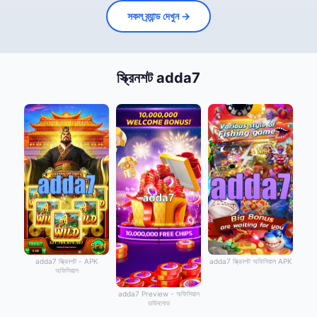
সকল ব্র্যান্ড দেখুন →
স্ক্রিনশট adda7
adda7 স্ক্রিনশট - APK
adda7 স্ক্রিনশট অফিসিয়াল APK
অফিসিয়াল
adda7 Preview - অফিসিয়াল
ডাউনলোড