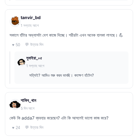
tanvir_bd
1 সপ্তাহ আগে
সকালে হাঁটার অভ্যাসটা বেশ কাজে দিচ্ছে। শরীরটা এখন অনেক হালকা লাগছে। 💪
💬 উত্তর দিন
♥ 50
সুমাইয়া_০৫
1 সপ্তাহ আগে
সত্যিই? আমিও শুরু করব ভাবছি। কতক্ষণ হাঁটেন?
শাকিব_খান
5 দিন আগে
কেউ কি adda7 ব্যবহার করেছেন? এটা কি আসলেই ভালো কাজ করে?
💬 উত্তর দিন
♥ 24