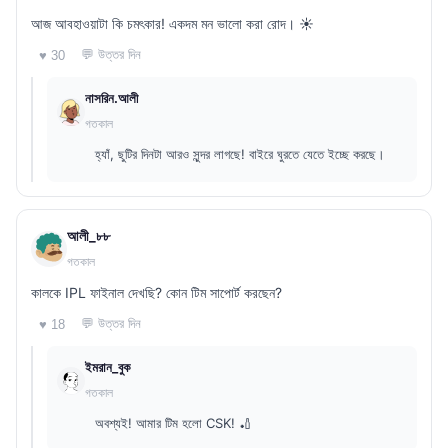
আজ আবহাওয়াটা কি চমৎকার! একদম মন ভালো করা রোদ। ☀️
💬 উত্তর দিন
♥ 30
নাসরিন.আলী
গতকাল
হ্যাঁ, ছুটির দিনটা আরও সুন্দর লাগছে! বাইরে ঘুরতে যেতে ইচ্ছে করছে।
আলী_৮৮
গতকাল
কালকে IPL ফাইনাল দেখছি? কোন টিম সাপোর্ট করছেন?
💬 উত্তর দিন
♥ 18
ইমরান_বুক
গতকাল
অবশ্যই! আমার টিম হলো CSK! 🏏