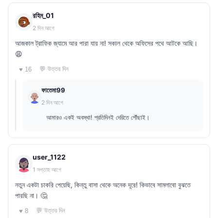
রহিম_01
2 দিন আগে
আজকাল ট্রাফিক জ্যামে আর পারা যায় না! সকাল থেকে অফিসের পথে আটকে আছি।
😩
💬 উত্তর দিন
♥ 16
ফাতেমা99
2 দিন আগে
আমারও একই অবস্থা! প্রতিদিনই দেরিতে পৌঁছাই।
user_1122
1 সপ্তাহ আগে
নতুন একটা চাকরি পেয়েছি, কিন্তু বাসা থেকে অনেক দূরে! কিভাবে সামলাবো বুঝতে
পারছি না। 🤔
💬 উত্তর দিন
♥ 8