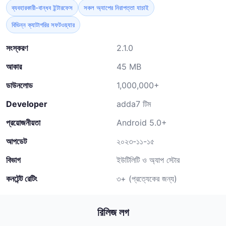
ব্যবহারকারী-বান্ধব ইন্টারফেস
সকল অ্যাপের নিরাপত্তা যাচাই
বিভিন্ন ক্যাটাগরির সফটওয়্যার
সংস্করণ
2.1.0
আকার
45 MB
ডাউনলোড
1,000,000+
Developer
adda7 টিম
প্রয়োজনীয়তা
Android 5.0+
আপডেট
২০২৩-১১-১৫
বিভাগ
ইউটিলিটি ও অ্যাপ স্টোর
কনটেন্ট রেটিং
৩+ (প্রত্যেকের জন্য)
রিলিজ লগ