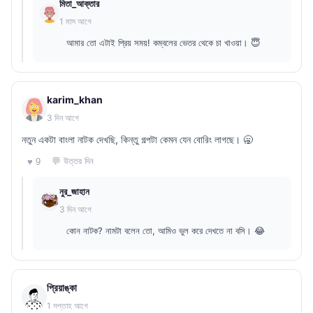
মিতা_আক্তার
1 মাস আগে
আমার তো এটাই প্রিয় সময়! কম্বলের ভেতর থেকে চা খাওয়া। 😇
karim_khan
3 দিন আগে
নতুন একটা বাংলা নাটক দেখছি, কিন্তু গল্পটা কেমন যেন বোরিং লাগছে। 🥱
💬 উত্তর দিন
♥ 9
নুর_জাহান
3 দিন আগে
কোন নাটক? নামটা বলেন তো, আমিও ভুল করে দেখতে না বসি। 😂
প্রিয়াঙ্কা
1 সপ্তাহ আগে