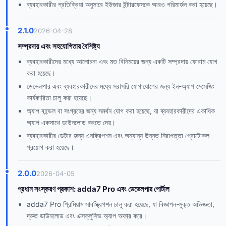
ব্যবহারকারীর প্রতিক্রিয়া অনুসারে ইউজার ইন্টারফেসকে আরও পরিমার্জন করা হয়েছে।
2.1.0
2026-04-28
সম্প্রদায় এবং সহযোগিতার বৈশিষ্ট্য
ব্যবহারকারীদের মধ্যে আলোচনা এবং মত বিনিময়ের জন্য একটি সম্প্রদায় ফোরাম যোগ
করা হয়েছে।
ডেভেলপার এবং ব্যবহারকারীদের মধ্যে সরাসরি যোগাযোগের জন্য ইন-অ্যাপ মেসেজিং
কার্যকারিতা চালু করা হয়েছে।
অ্যাপ বান্ডেল বা সংগ্রহের জন্য সমর্থন যোগ করা হয়েছে, যা ব্যবহারকারীদের একাধিক
অ্যাপ একসাথে ডাউনলোড করতে দেয়।
ব্যবহারকারীর ডেটার জন্য এনক্রিপশন এবং অন্যান্য উন্নত নিরাপত্তা প্রোটোকল
প্রয়োগ করা হয়েছে।
2.0.0
2026-04-05
প্রধান সংস্করণ প্রকাশ: adda7 Pro এবং ডেভেলপার পোর্টাল
adda7 Pro প্রিমিয়াম সাবস্ক্রিপশন চালু করা হয়েছে, যা বিজ্ঞাপন-মুক্ত অভিজ্ঞতা,
দ্রুত ডাউনলোড এবং এক্সক্লুসিভ অ্যাপ অফার করে।