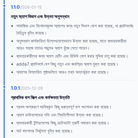
1.1.0
2026-01-15
নতুন অ্যাপ বিভাগ এবং উন্নত অনুসন্ধান
সামাজিক এবং বিনোদনমূলক অ্যাপের জন্য নতুন বিভাগ যোগ করা হয়েছে, যা প্ল্যাটফর্মের
বৈচিত্র্য বৃদ্ধি করেছে।
অনুসন্ধান কার্যকারিতা উল্লেখযোগ্যভাবে উন্নত করা হয়েছে, যাতে ব্যবহারকারীরা
আরও সহজে তাদের পছন্দের অ্যাপ খুঁজে পেতে পারেন।
ব্যবহারকারীদের জন্য অ্যাপ রেটিং এবং রিভিউ যোগ করার সুবিধা চালু করা হয়েছে।
adda7 প্ল্যাটফর্মে বেশ কিছু নতুন এবং জনপ্রিয় অ্যাপ যুক্ত করা হয়েছে।
অ্যাপের বিস্তারিত পৃষ্ঠাগুলিতে আরও তথ্য অন্তর্ভুক্ত করা হয়েছে।
1.0.1
2025-12-28
প্রাথমিক বাগ ফিক্স এবং কর্মক্ষমতা উন্নতি
প্রথম সংস্করণে আবিষ্কৃত কিছু গুরুত্বপূর্ণ বাগ সংশোধন করা হয়েছে।
অ্যাপ ডাউনলোডের গতি এবং স্থিতিশীলতা উন্নত করা হয়েছে।
ব্যবহারকারী ইন্টারফেসের কিছু ছোটখাটো ত্রুটি সমাধান করা হয়েছে।
সার্চ ফাংশনের নির্ভুলতা বৃদ্ধি করা হয়েছে।