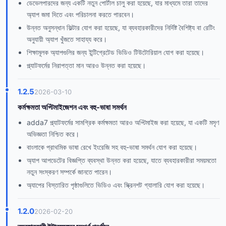
ডেভেলপারদের জন্য একটি নতুন পোর্টাল চালু করা হয়েছে, যার মাধ্যমে তারা তাদের
অ্যাপ জমা দিতে এবং পরিচালনা করতে পারবেন।
উন্নত অনুসন্ধান ফিল্টার যোগ করা হয়েছে, যা ব্যবহারকারীদের নির্দিষ্ট বৈশিষ্ট্য বা রেটিং
অনুযায়ী অ্যাপ খুঁজতে সাহায্য করে।
শিক্ষামূলক অ্যাপগুলির জন্য ইন্টিগ্রেটেড ভিডিও টিউটোরিয়াল যোগ করা হয়েছে।
প্ল্যাটফর্মের নিরাপত্তা মান আরও উন্নত করা হয়েছে।
1.2.5
2026-03-10
কর্মক্ষমতা অপ্টিমাইজেশন এবং বহু-ভাষা সমর্থন
adda7 প্ল্যাটফর্মের সামগ্রিক কর্মক্ষমতা আরও অপ্টিমাইজ করা হয়েছে, যা একটি মসৃণ
অভিজ্ঞতা নিশ্চিত করে।
বাংলাকে প্রাথমিক ভাষা রেখে ইংরেজি সহ বহু-ভাষা সমর্থন যোগ করা হয়েছে।
অ্যাপ আপডেটের বিজ্ঞপ্তি ব্যবস্থা উন্নত করা হয়েছে, যাতে ব্যবহারকারীরা সময়মতো
নতুন সংস্করণ সম্পর্কে জানতে পারেন।
অ্যাপের বিস্তারিত পৃষ্ঠাগুলিতে ভিডিও এবং স্ক্রিনশট গ্যালারি যোগ করা হয়েছে।
1.2.0
2026-02-20