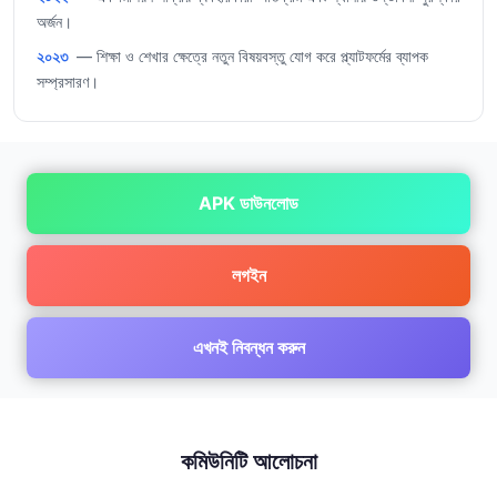
অর্জন।
২০২৩
— শিক্ষা ও শেখার ক্ষেত্রে নতুন বিষয়বস্তু যোগ করে প্ল্যাটফর্মের ব্যাপক
সম্প্রসারণ।
APK ডাউনলোড
লগইন
এখনই নিবন্ধন করুন
কমিউনিটি আলোচনা