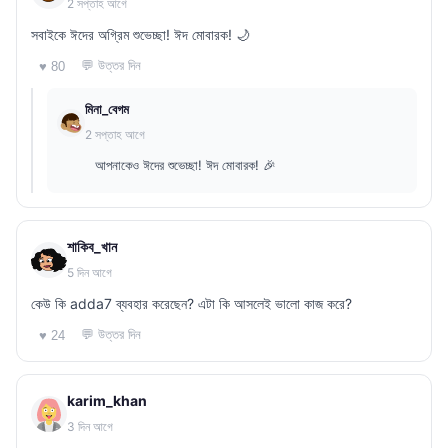
2 সপ্তাহ আগে
সবাইকে ঈদের অগ্রিম শুভেচ্ছা! ঈদ মোবারক! 🌙
💬 উত্তর দিন
♥ 80
মিনা_বেগম
2 সপ্তাহ আগে
আপনাকেও ঈদের শুভেচ্ছা! ঈদ মোবারক! 🎉
শাকিব_খান
5 দিন আগে
কেউ কি adda7 ব্যবহার করেছেন? এটা কি আসলেই ভালো কাজ করে?
💬 উত্তর দিন
♥ 24
karim_khan
3 দিন আগে