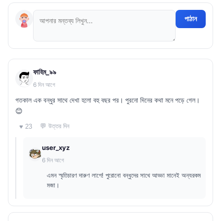
পাঠান
ফাহিম_৯৯
6 দিন আগে
গতকাল এক বন্ধুর সাথে দেখা হলো বহু বছর পর। পুরনো দিনের কথা মনে পড়ে গেল।
😊
💬 উত্তর দিন
♥ 23
user_xyz
6 দিন আগে
এমন স্মৃতিচারণ দারুণ লাগে! পুরোনো বন্ধুদের সাথে আড্ডা মানেই অন্যরকম
মজা।