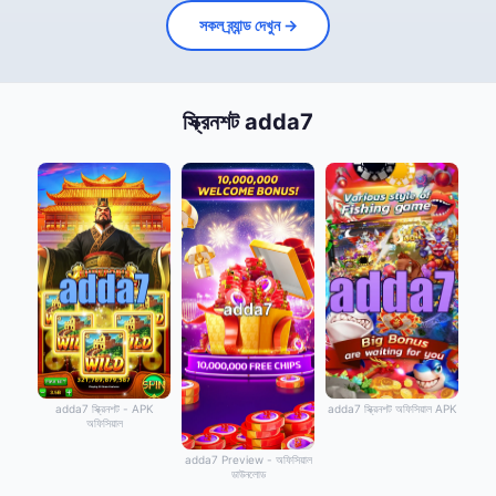
সকল ব্র্যান্ড দেখুন →
স্ক্রিনশট adda7
adda7 স্ক্রিনশট - APK
adda7 স্ক্রিনশট অফিসিয়াল APK
অফিসিয়াল
adda7 Preview - অফিসিয়াল
ডাউনলোড