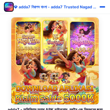
💎 adda7 নিরাপদ বাংলা - adda7 Trusted Nagad Bonus
adda7 - অফিসিয়াল অ্যাপ APK ডাউনলোড, লগইন এবং নিবন্ধনের জন্য