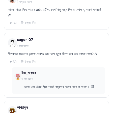
1 সপ্তাহ আগে
আড্ডা দিতে দিতে আমার adda7-এ বেশ কিছু নতুন ফিচার দেখলাম, দারুণ লাগছে!
🎉
💬 উত্তর দিন
♥ 39
sagor_07
1 মাস আগে
শীতকালে সকালের কুয়াশা দেখতে আর চায়ে চুমুক দিতে কার কার ভালো লাগে? ☕
💬 উত্তর দিন
♥ 50
মিতা_আক্তার
1 মাস আগে
আমার তো এটাই প্রিয় সময়! কম্বলের ভেতর থেকে চা খাওয়া। 😇
আশরাফুল