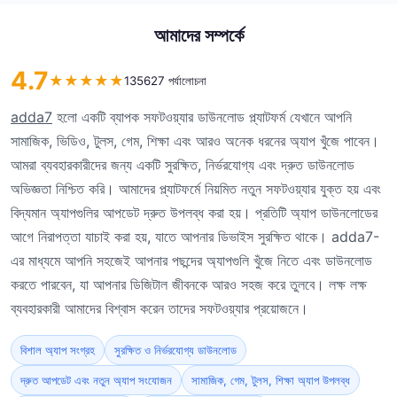
আমাদের সম্পর্কে
4.7
★
★
★
★
★
135627 পর্যালোচনা
adda7
হলো একটি ব্যাপক সফটওয়্যার ডাউনলোড প্ল্যাটফর্ম যেখানে আপনি
সামাজিক, ভিডিও, টুলস, গেম, শিক্ষা এবং আরও অনেক ধরনের অ্যাপ খুঁজে পাবেন।
আমরা ব্যবহারকারীদের জন্য একটি সুরক্ষিত, নির্ভরযোগ্য এবং দ্রুত ডাউনলোড
অভিজ্ঞতা নিশ্চিত করি। আমাদের প্ল্যাটফর্মে নিয়মিত নতুন সফটওয়্যার যুক্ত হয় এবং
বিদ্যমান অ্যাপগুলির আপডেট দ্রুত উপলব্ধ করা হয়। প্রতিটি অ্যাপ ডাউনলোডের
আগে নিরাপত্তা যাচাই করা হয়, যাতে আপনার ডিভাইস সুরক্ষিত থাকে। adda7-
এর মাধ্যমে আপনি সহজেই আপনার পছন্দের অ্যাপগুলি খুঁজে নিতে এবং ডাউনলোড
করতে পারবেন, যা আপনার ডিজিটাল জীবনকে আরও সহজ করে তুলবে। লক্ষ লক্ষ
ব্যবহারকারী আমাদের বিশ্বাস করেন তাদের সফটওয়্যার প্রয়োজনে।
বিশাল অ্যাপ সংগ্রহ
সুরক্ষিত ও নির্ভরযোগ্য ডাউনলোড
দ্রুত আপডেট এবং নতুন অ্যাপ সংযোজন
সামাজিক, গেম, টুলস, শিক্ষা অ্যাপ উপলব্ধ