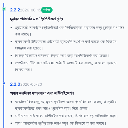
2.2.2
2026-06-15
সর্বশেষ
চূড়ান্ত পরিমার্জন এবং স্থিতিশীলতা বৃদ্ধি
প্ল্যাটফর্মের সামগ্রিক স্থিতিশীলতা এবং নির্ভরযোগ্যতা বাড়ানোর জন্য চূড়ান্ত বাগ ফিক্স
করা হয়েছে।
ব্যবহারকারী ইন্টারফেসের ছোটখাটো ত্রুটিগুলি সংশোধন করা হয়েছে এবং ডিজাইন
সামঞ্জস্য করা হয়েছে।
বিভিন্ন ডিভাইসে কর্মক্ষমতা উন্নত করার জন্য অপ্টিমাইজেশন করা হয়েছে।
গোপনীয়তা নীতি এবং পরিষেবার শর্তাবলী আপডেট করা হয়েছে, যা আরও স্বচ্ছতা
নিশ্চিত করে।
2.2.0
2026-05-20
অ্যাপ ক্যাটালগ সম্প্রসারণ এবং অপ্টিমাইজেশন
আঞ্চলিক বিষয়বস্তু সহ অ্যাপ ক্যাটালগ আরও প্রসারিত করা হয়েছে, যা স্থানীয়
ব্যবহারকারীদের জন্য আরও প্রাসঙ্গিক অ্যাপ নিয়ে এসেছে।
ডাউনলোড গতি আরও অপ্টিমাইজ করা হয়েছে, বিশেষ করে বড় ফাইলগুলির জন্য।
অ্যাপ আপডেটের প্রক্রিয়াকে আরও মসৃণ এবং নির্ভরযোগ্য করা হয়েছে।