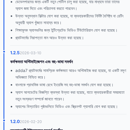
ডেভেলপারদের জন্য একটি নতুন পোর্টাল চালু করা হয়েছে, যার মাধ্যমে তারা তাদের
অ্যাপ জমা দিতে এবং পরিচালনা করতে পারবেন।
উন্নত অনুসন্ধান ফিল্টার যোগ করা হয়েছে, যা ব্যবহারকারীদের নির্দিষ্ট বৈশিষ্ট্য বা রেটিং
অনুযায়ী অ্যাপ খুঁজতে সাহায্য করে।
শিক্ষামূলক অ্যাপগুলির জন্য ইন্টিগ্রেটেড ভিডিও টিউটোরিয়াল যোগ করা হয়েছে।
প্ল্যাটফর্মের নিরাপত্তা মান আরও উন্নত করা হয়েছে।
1.2.5
2026-03-10
কর্মক্ষমতা অপ্টিমাইজেশন এবং বহু-ভাষা সমর্থন
adda7 প্ল্যাটফর্মের সামগ্রিক কর্মক্ষমতা আরও অপ্টিমাইজ করা হয়েছে, যা একটি মসৃণ
অভিজ্ঞতা নিশ্চিত করে।
বাংলাকে প্রাথমিক ভাষা রেখে ইংরেজি সহ বহু-ভাষা সমর্থন যোগ করা হয়েছে।
অ্যাপ আপডেটের বিজ্ঞপ্তি ব্যবস্থা উন্নত করা হয়েছে, যাতে ব্যবহারকারীরা সময়মতো
নতুন সংস্করণ সম্পর্কে জানতে পারেন।
অ্যাপের বিস্তারিত পৃষ্ঠাগুলিতে ভিডিও এবং স্ক্রিনশট গ্যালারি যোগ করা হয়েছে।
1.2.0
2026-02-20