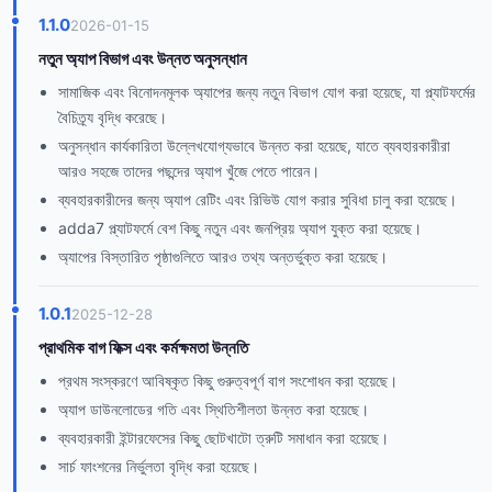
1.1.0
2026-01-15
নতুন অ্যাপ বিভাগ এবং উন্নত অনুসন্ধান
সামাজিক এবং বিনোদনমূলক অ্যাপের জন্য নতুন বিভাগ যোগ করা হয়েছে, যা প্ল্যাটফর্মের
বৈচিত্র্য বৃদ্ধি করেছে।
অনুসন্ধান কার্যকারিতা উল্লেখযোগ্যভাবে উন্নত করা হয়েছে, যাতে ব্যবহারকারীরা
আরও সহজে তাদের পছন্দের অ্যাপ খুঁজে পেতে পারেন।
ব্যবহারকারীদের জন্য অ্যাপ রেটিং এবং রিভিউ যোগ করার সুবিধা চালু করা হয়েছে।
adda7 প্ল্যাটফর্মে বেশ কিছু নতুন এবং জনপ্রিয় অ্যাপ যুক্ত করা হয়েছে।
অ্যাপের বিস্তারিত পৃষ্ঠাগুলিতে আরও তথ্য অন্তর্ভুক্ত করা হয়েছে।
1.0.1
2025-12-28
প্রাথমিক বাগ ফিক্স এবং কর্মক্ষমতা উন্নতি
প্রথম সংস্করণে আবিষ্কৃত কিছু গুরুত্বপূর্ণ বাগ সংশোধন করা হয়েছে।
অ্যাপ ডাউনলোডের গতি এবং স্থিতিশীলতা উন্নত করা হয়েছে।
ব্যবহারকারী ইন্টারফেসের কিছু ছোটখাটো ত্রুটি সমাধান করা হয়েছে।
সার্চ ফাংশনের নির্ভুলতা বৃদ্ধি করা হয়েছে।