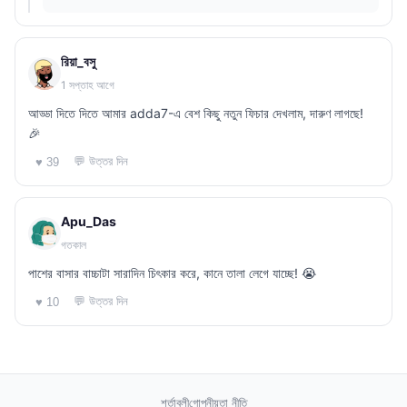
রিয়া_বসু
1 সপ্তাহ আগে
আড্ডা দিতে দিতে আমার adda7-এ বেশ কিছু নতুন ফিচার দেখলাম, দারুণ লাগছে!
🎉
💬 উত্তর দিন
♥ 39
Apu_Das
গতকাল
পাশের বাসার বাচ্চাটা সারাদিন চিৎকার করে, কানে তালা লেগে যাচ্ছে! 😭
💬 উত্তর দিন
♥ 10
শর্তাবলী
গোপনীয়তা নীতি