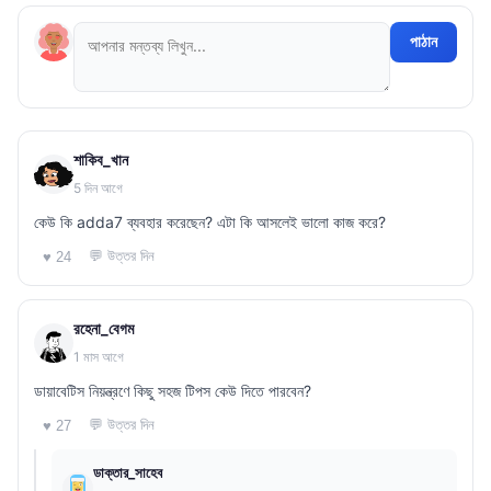
পাঠান
শাকিব_খান
5 দিন আগে
কেউ কি adda7 ব্যবহার করেছেন? এটা কি আসলেই ভালো কাজ করে?
💬 উত্তর দিন
♥ 24
রহেনা_বেগম
1 মাস আগে
ডায়াবেটিস নিয়ন্ত্রণে কিছু সহজ টিপস কেউ দিতে পারবেন?
💬 উত্তর দিন
♥ 27
ডাক্তার_সাহেব