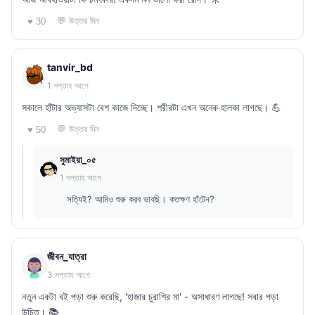
💬 উত্তর দিন
♥ 30
tanvir_bd
1 সপ্তাহ আগে
সকালে হাঁটার অভ্যাসটা বেশ কাজে দিচ্ছে। শরীরটা এখন অনেক হালকা লাগছে। 💪
💬 উত্তর দিন
♥ 50
সুমাইয়া_০৫
1 সপ্তাহ আগে
সত্যিই? আমিও শুরু করব ভাবছি। কতক্ষণ হাঁটেন?
জীবন_যাত্রা
3 সপ্তাহ আগে
নতুন একটা বই পড়া শুরু করেছি, 'হাজার চুরাশির মা' - অসাধারণ লাগছে! সবার পড়া
উচিত। 📚