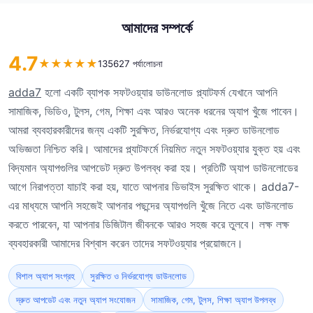
আমাদের সম্পর্কে
4.7
★
★
★
★
★
135627 পর্যালোচনা
adda7
হলো একটি ব্যাপক সফটওয়্যার ডাউনলোড প্ল্যাটফর্ম যেখানে আপনি
সামাজিক, ভিডিও, টুলস, গেম, শিক্ষা এবং আরও অনেক ধরনের অ্যাপ খুঁজে পাবেন।
আমরা ব্যবহারকারীদের জন্য একটি সুরক্ষিত, নির্ভরযোগ্য এবং দ্রুত ডাউনলোড
অভিজ্ঞতা নিশ্চিত করি। আমাদের প্ল্যাটফর্মে নিয়মিত নতুন সফটওয়্যার যুক্ত হয় এবং
বিদ্যমান অ্যাপগুলির আপডেট দ্রুত উপলব্ধ করা হয়। প্রতিটি অ্যাপ ডাউনলোডের
আগে নিরাপত্তা যাচাই করা হয়, যাতে আপনার ডিভাইস সুরক্ষিত থাকে। adda7-
এর মাধ্যমে আপনি সহজেই আপনার পছন্দের অ্যাপগুলি খুঁজে নিতে এবং ডাউনলোড
করতে পারবেন, যা আপনার ডিজিটাল জীবনকে আরও সহজ করে তুলবে। লক্ষ লক্ষ
ব্যবহারকারী আমাদের বিশ্বাস করেন তাদের সফটওয়্যার প্রয়োজনে।
বিশাল অ্যাপ সংগ্রহ
সুরক্ষিত ও নির্ভরযোগ্য ডাউনলোড
দ্রুত আপডেট এবং নতুন অ্যাপ সংযোজন
সামাজিক, গেম, টুলস, শিক্ষা অ্যাপ উপলব্ধ