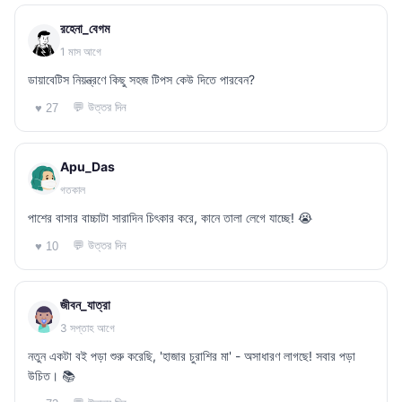
রহেনা_বেগম
1 মাস আগে
ডায়াবেটিস নিয়ন্ত্রণে কিছু সহজ টিপস কেউ দিতে পারবেন?
💬 উত্তর দিন
♥ 27
Apu_Das
গতকাল
পাশের বাসার বাচ্চাটা সারাদিন চিৎকার করে, কানে তালা লেগে যাচ্ছে! 😭
💬 উত্তর দিন
♥ 10
জীবন_যাত্রা
3 সপ্তাহ আগে
নতুন একটা বই পড়া শুরু করেছি, 'হাজার চুরাশির মা' - অসাধারণ লাগছে! সবার পড়া
উচিত। 📚