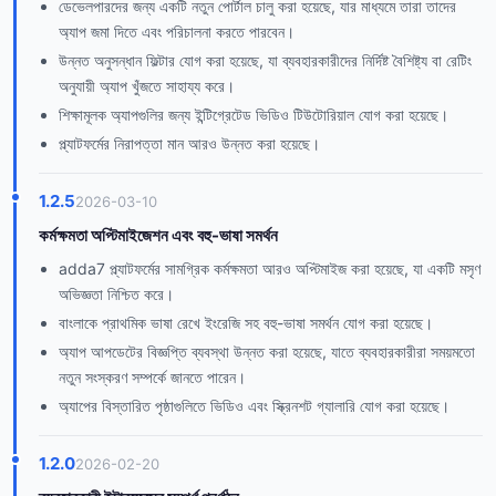
ডেভেলপারদের জন্য একটি নতুন পোর্টাল চালু করা হয়েছে, যার মাধ্যমে তারা তাদের
অ্যাপ জমা দিতে এবং পরিচালনা করতে পারবেন।
উন্নত অনুসন্ধান ফিল্টার যোগ করা হয়েছে, যা ব্যবহারকারীদের নির্দিষ্ট বৈশিষ্ট্য বা রেটিং
অনুযায়ী অ্যাপ খুঁজতে সাহায্য করে।
শিক্ষামূলক অ্যাপগুলির জন্য ইন্টিগ্রেটেড ভিডিও টিউটোরিয়াল যোগ করা হয়েছে।
প্ল্যাটফর্মের নিরাপত্তা মান আরও উন্নত করা হয়েছে।
1.2.5
2026-03-10
কর্মক্ষমতা অপ্টিমাইজেশন এবং বহু-ভাষা সমর্থন
adda7 প্ল্যাটফর্মের সামগ্রিক কর্মক্ষমতা আরও অপ্টিমাইজ করা হয়েছে, যা একটি মসৃণ
অভিজ্ঞতা নিশ্চিত করে।
বাংলাকে প্রাথমিক ভাষা রেখে ইংরেজি সহ বহু-ভাষা সমর্থন যোগ করা হয়েছে।
অ্যাপ আপডেটের বিজ্ঞপ্তি ব্যবস্থা উন্নত করা হয়েছে, যাতে ব্যবহারকারীরা সময়মতো
নতুন সংস্করণ সম্পর্কে জানতে পারেন।
অ্যাপের বিস্তারিত পৃষ্ঠাগুলিতে ভিডিও এবং স্ক্রিনশট গ্যালারি যোগ করা হয়েছে।
1.2.0
2026-02-20