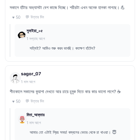
সকালে হাঁটার অভ্যাসটা বেশ কাজে দিচ্ছে। শরীরটা এখন অনেক হালকা লাগছে। 💪
💬 উত্তর দিন
♥ 50
সুমাইয়া_০৫
1 সপ্তাহ আগে
সত্যিই? আমিও শুরু করব ভাবছি। কতক্ষণ হাঁটেন?
sagor_07
1 মাস আগে
শীতকালে সকালের কুয়াশা দেখতে আর চায়ে চুমুক দিতে কার কার ভালো লাগে? ☕
💬 উত্তর দিন
♥ 50
মিতা_আক্তার
1 মাস আগে
আমার তো এটাই প্রিয় সময়! কম্বলের ভেতর থেকে চা খাওয়া। 😇