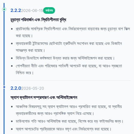
2.2.2
2026-06-15
সর্বশেষ
চূড়ান্ত পরিমার্জন এবং স্থিতিশীলতা বৃদ্ধি
প্ল্যাটফর্মের সামগ্রিক স্থিতিশীলতা এবং নির্ভরযোগ্যতা বাড়ানোর জন্য চূড়ান্ত বাগ ফিক্স
করা হয়েছে।
ব্যবহারকারী ইন্টারফেসের ছোটখাটো ত্রুটিগুলি সংশোধন করা হয়েছে এবং ডিজাইন
সামঞ্জস্য করা হয়েছে।
বিভিন্ন ডিভাইসে কর্মক্ষমতা উন্নত করার জন্য অপ্টিমাইজেশন করা হয়েছে।
গোপনীয়তা নীতি এবং পরিষেবার শর্তাবলী আপডেট করা হয়েছে, যা আরও স্বচ্ছতা
নিশ্চিত করে।
2.2.0
2026-05-20
অ্যাপ ক্যাটালগ সম্প্রসারণ এবং অপ্টিমাইজেশন
আঞ্চলিক বিষয়বস্তু সহ অ্যাপ ক্যাটালগ আরও প্রসারিত করা হয়েছে, যা স্থানীয়
ব্যবহারকারীদের জন্য আরও প্রাসঙ্গিক অ্যাপ নিয়ে এসেছে।
ডাউনলোড গতি আরও অপ্টিমাইজ করা হয়েছে, বিশেষ করে বড় ফাইলগুলির জন্য।
অ্যাপ আপডেটের প্রক্রিয়াকে আরও মসৃণ এবং নির্ভরযোগ্য করা হয়েছে।