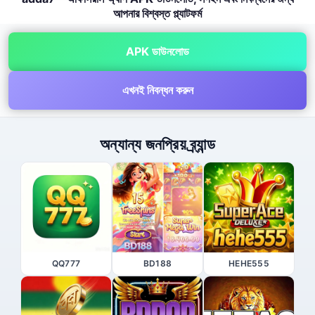
আপনার বিশ্বস্ত প্ল্যাটফর্ম
APK ডাউনলোড
এখনই নিবন্ধন করুন
অন্যান্য জনপ্রিয় ব্র্যান্ড
QQ777
BD188
HEHE555