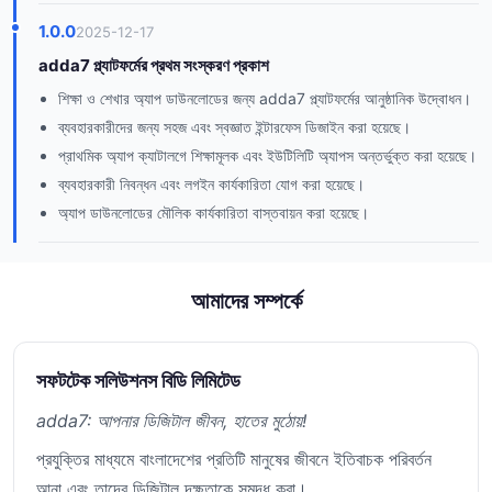
1.0.0
2025-12-17
adda7 প্ল্যাটফর্মের প্রথম সংস্করণ প্রকাশ
শিক্ষা ও শেখার অ্যাপ ডাউনলোডের জন্য adda7 প্ল্যাটফর্মের আনুষ্ঠানিক উদ্বোধন।
ব্যবহারকারীদের জন্য সহজ এবং স্বজ্ঞাত ইন্টারফেস ডিজাইন করা হয়েছে।
প্রাথমিক অ্যাপ ক্যাটালগে শিক্ষামূলক এবং ইউটিলিটি অ্যাপস অন্তর্ভুক্ত করা হয়েছে।
ব্যবহারকারী নিবন্ধন এবং লগইন কার্যকারিতা যোগ করা হয়েছে।
অ্যাপ ডাউনলোডের মৌলিক কার্যকারিতা বাস্তবায়ন করা হয়েছে।
আমাদের সম্পর্কে
সফটটেক সলিউশনস বিডি লিমিটেড
adda7: আপনার ডিজিটাল জীবন, হাতের মুঠোয়!
প্রযুক্তির মাধ্যমে বাংলাদেশের প্রতিটি মানুষের জীবনে ইতিবাচক পরিবর্তন
আনা এবং তাদের ডিজিটাল দক্ষতাকে সমৃদ্ধ করা।