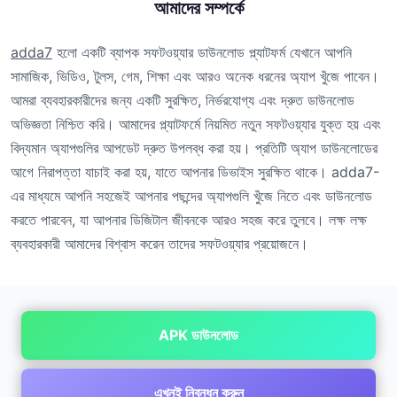
আমাদের সম্পর্কে
adda7
হলো একটি ব্যাপক সফটওয়্যার ডাউনলোড প্ল্যাটফর্ম যেখানে আপনি
সামাজিক, ভিডিও, টুলস, গেম, শিক্ষা এবং আরও অনেক ধরনের অ্যাপ খুঁজে পাবেন।
আমরা ব্যবহারকারীদের জন্য একটি সুরক্ষিত, নির্ভরযোগ্য এবং দ্রুত ডাউনলোড
অভিজ্ঞতা নিশ্চিত করি। আমাদের প্ল্যাটফর্মে নিয়মিত নতুন সফটওয়্যার যুক্ত হয় এবং
বিদ্যমান অ্যাপগুলির আপডেট দ্রুত উপলব্ধ করা হয়। প্রতিটি অ্যাপ ডাউনলোডের
আগে নিরাপত্তা যাচাই করা হয়, যাতে আপনার ডিভাইস সুরক্ষিত থাকে। adda7-
এর মাধ্যমে আপনি সহজেই আপনার পছন্দের অ্যাপগুলি খুঁজে নিতে এবং ডাউনলোড
করতে পারবেন, যা আপনার ডিজিটাল জীবনকে আরও সহজ করে তুলবে। লক্ষ লক্ষ
ব্যবহারকারী আমাদের বিশ্বাস করেন তাদের সফটওয়্যার প্রয়োজনে।
APK ডাউনলোড
এখনই নিবন্ধন করুন