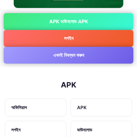
APK ডাউনলোড APK
লগইন
এখনই নিবন্ধন করুন
APK
অফিসিয়াল
APK
লগইন
ডাউনলোড